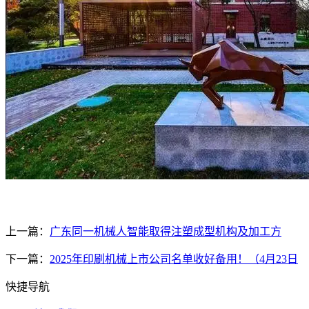
上一篇：
广东同一机械人智能取得注塑成型机构及加工方
下一篇：
2025年印刷机械上市公司名单收好备用！（4月23日
快捷导航