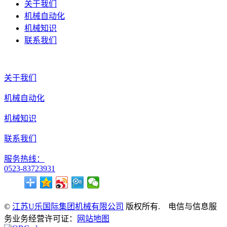
关于我们
机械自动化
机械知识
联系我们
关于我们
机械自动化
机械知识
联系我们
服务热线：
0523-83723931
©
江苏U乐国际集团机械有限公司
版权所有. 电信与信息服
务业务经营许可证：
网站地图