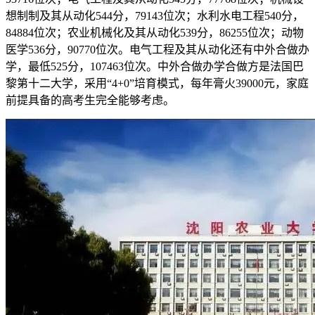
想制制及其从动化544分，79143位次；水利水电工程540分，
84884位次；农业机械化及其从动化539分，86255位次；动物
医学536分，90770位次。电气工程及其从动化还有中外合做办
学，最低525分，107463位次。中外合做办学合做方是法国巴
黎第十二大学，采用“4+0”培育模式，每年膏火39000元，家庭
前提具备的高考生完全能够考虑。